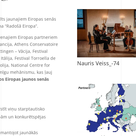
ltīts jaunajiem Eiropas senās
a “Radošā Eiropa”.
lvenajiem Eiropas partneriem
ancija, Athens Conservatoire
tingen – Vācija, Festival
Itālija, Festival Torroella de
Nauris Veiss_-74
lija, National Centre for
iksmīgu mehānismu, kas ļauj
kos Eiropas jaunos senās
stīt viņu starptautisko
ībām un konkurētspējas
izmantojot jaunākās