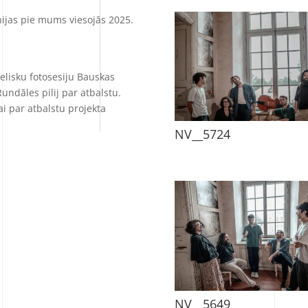
jas pie mums viesojās 2025.
ielisku fotosesiju Bauskas
undāles pilij par atbalstu.
ai par atbalstu projekta
NV__5724
NV__5649