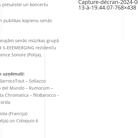
Capture-décran-2024-0
s piesaistei un koncertu
13-à-19.44.07-768×438
un publikas kopienu senās
 jaunajām senās mūzikas grupā
ā S-EEEMERGING rezidenču
nce Sonore (Polija),
am uzņēmuši:
BarrocoTout – Sollazzo
ro del Mundo – Rumorum –
a Chromatica – filoBarocco –
aCorda
ola (Francija)
lija) un Coloquio 6