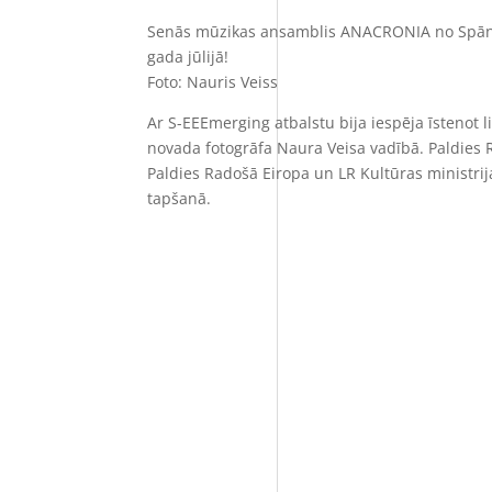
Senās mūzikas ansamblis ANACRONIA no Spāni
gada jūlijā!
Foto: Nauris Veiss
Ar S-EEEmerging atbalstu bija iespēja īstenot l
novada fotogrāfa Naura Veisa vadībā. Paldies R
Paldies Radošā Eiropa un LR Kultūras ministrij
tapšanā.