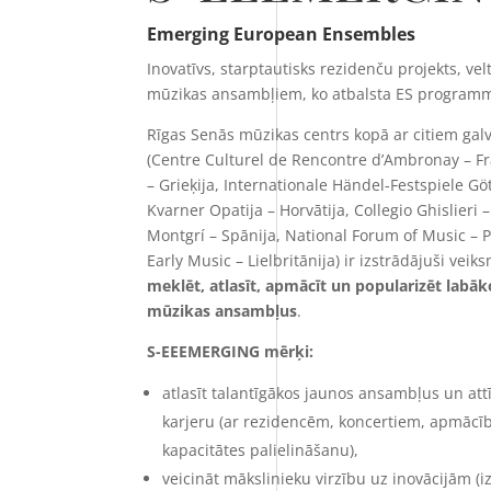
Emerging European Ensembles
Inovatīvs, starptautisks rezidenču projekts, ve
mūzikas ansambļiem, ko atbalsta ES programm
Rīgas Senās mūzikas centrs kopā ar citiem ga
(Centre Culturel de Rencontre d’Ambronay – Fr
– Grieķija, Internationale Händel-Festspiele Göt
Kvarner Opatija – Horvātija, Collegio Ghislieri – 
Montgrí – Spānija, National Forum of Music – Po
Early Music – Lielbritānija) ir izstrādājuši ve
meklēt, atlasīt, apmācīt un popularizēt labā
mūzikas ansambļus
.
S-EEEMERGING mērķi:
atlasīt talantīgākos jaunos ansambļus un attī
karjeru (ar rezidencēm, koncertiem, apmāc
kapacitātes palielināšanu),
veicināt mākslinieku virzību uz inovācijām (