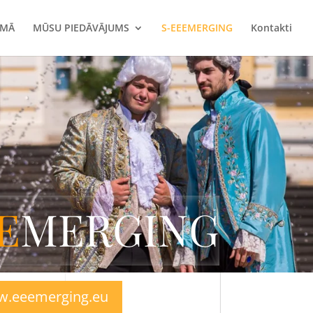
UMĀ
MŪSU PIEDĀVĀJUMS
S-EEEMERGING
Kontakti
E
MERGING
.eeemerging.eu