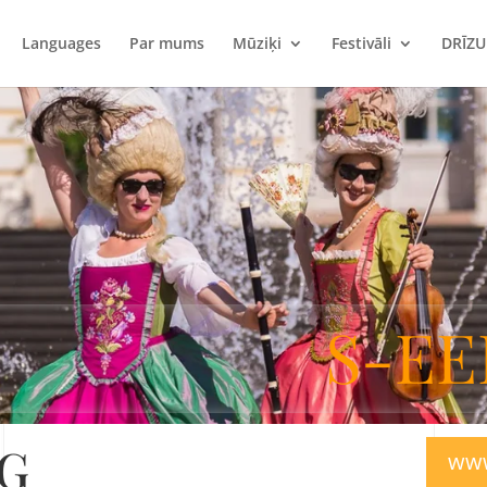
Languages
Par mums
Mūziķi
Festivāli
DRĪZ
S-EE
G
www