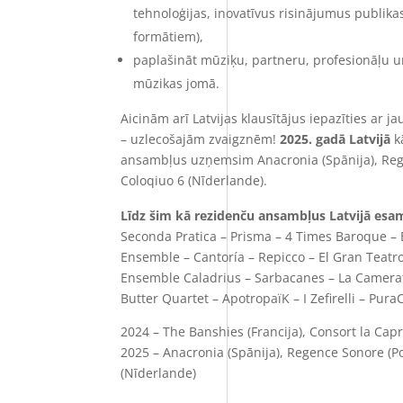
tehnoloģijas, inovatīvus risinājumus publika
formātiem),
paplašināt mūziķu, partneru, profesionāļu 
mūzikas jomā.
Aicinām arī Latvijas klausītājus iepazīties ar
– uzlecošajām zvaigznēm!
2025.
gadā Latvijā
k
ansambļus uzņemsim Anacronia (Spānija), Rege
Coloqiuo 6 (Nīderlande).
Līdz šim kā rezidenču ansambļus Latvijā es
Seconda Pratica – Prisma – 4 Times Baroque – 
Ensemble –
Cantoría –
Repicco – El Gran Teat
Ensemble Caladrius – Sarbacanes – La Camerat
Butter Quartet – ApotropaïK – I Zefirelli – Pur
2024 – The Banshies (Francija), Consort la Capri
2025 – Anacronia (Spānija), Regence Sonore (Po
(Nīderlande)