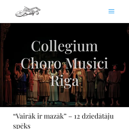
Collegium
Choro Musici
Riga
“Vairāk ir mazāk” – 12 dziedātāju
spēks