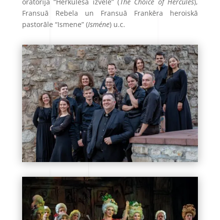
oratorija “Herkulesa izvēle” (
The Choice of Hercules
),
Fransuā Rebela un Fransuā Frankēra heroiskā
pastorāle “Ismene” (
Isméne
) u.c.