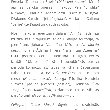
Pērsela “Didona un Enejs” (
Dido and Aeneas
)
, kā arī
agrīnās baroka operas – Jakopo Peri “Eiridīke”
(
Euridice
)
, Klaudio Monteverdi “Orfejs” (
L’Orfeo
)
,
Džakomo Karisimi “Jefte” (
Jephte
)
, Marko da Galjano
“Dafne” (
La Dafne
)
un daudzas citas.
Nozīmīga kora repertuāra daļa ir 17. – 18. gadsimta
mūzika, kas ir tapusi mūsdienu Latvijas teritorijā, kā
piemēram, Johana Valentīna Mēdera
Sv. Mateja
pasija
, Johana Ādama Hillera “Ta Simtaa Dzeesma”
(100. psalms), Gotlība Heinriha Traugota Perles
kantāte “98. psalms”, kā arī populārākās baroka
perioda kompozīcijas, tādas kā Johana Sebastiāna
Baha “Lūkas pasija” (
St. Luke Passion
)
un Si minora
mesa
(
H moll messa
)
, Georga Frīdriha Hendeļa
“Brokes pasija
” (
Brockes passion
)
, Heinriha Šica
“Magnifikāts” (
Magnificat
)
, Orlando di Lasso “Sibillas
pareģojumi” (
Prophetiae Sibyllarum
)
u.c.
Collegium Choro Musici Riga
ir ticis uzaicināts