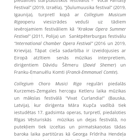
piedalīties starptautiskos festivālos – “Vocal Fantasy
Festival” (2019, Izraēla), “Jõulumuusika festival” (2019,
Igaunija), turpretī kopā ar
Collegium Musicum
Riga
operu viesizrādes veduši uz tādiem
ievērojamiem festivāliem kā
“Krakow Opera Summer
Festival”
(2011, Polija) un Sanktpēterburgas festivālu
“International Chamber Opera Festival”
(2016 un 2019,
Krievija). Tāpat cieša sadarbība ir izveidojusies ar
Eiropā atzītiem senās mūzikas interpretiem,
diriģentiem Dāvidu Šēmeru (
David Shemer
) un
Franku-Emanuēlu Komti (
Franck-Emmanuel Comte
).
Collegium Choro Musici Riga
regulāri piedalās
Kurzemes-Zemgales hercogu Ketleru laika mūzikas
un mākslas festivālā
“Vivat Curlandia!”
(Bauska,
Latvija), kur diriģenta Māra Kupča vadībā tiek
iestudētas 17. gadsimta operas, turpretī,
piedaloties
Rīgas Vēsturiskās mūzikas un dejas festivālā, no
putekļiem tiek izceltas un pirmatskaņotas tādas
baroka laika partitūras kā Georga Frīdriha Hendeļa