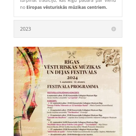
turpināt tradīciju, kas Rīgu padara par vienu
no
Eiropas vēsturiskās mūzikas centriem.
2023