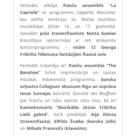
Festivālu atklāja
franču ansamblis “La
Capriola”
ar programmu
Cappella Marciana
,
kas veltīta Venēcijas Sv. Marka bazilikas
muzikālajai dzīvei 16. un 17. gadsimtā.
Savukārt
poļu traversflautiste Marta Gawlas
klausītājus iepriecināja ar reti atskaņotu
koncertprogrammu –
visām 12 Georga
Frīdriha Tēlemaņa fantāzijām flautai solo
.
Festivālā izskanēja arī
franču ansambļa “The
Banshies”
brīvā improvizācijā un tautas
mūzikas iedvesmotā programma,
baroka
orķestra Collegium Musicum Riga un soprāna
Ievas Sumejas
koncerts
Querelle des Bouffons
par franču un itāļu operas stilu cīņu, kā arī
kamerkoncerts “Muzikālās skices Frīdriha
Lielā galmā”
, kurā piedalījās
Aija Dimza
(traversflauta)
,
Elfrīda Švalbe (baroka čells)
un
Mihails Pranovičs (klavesīns)
.