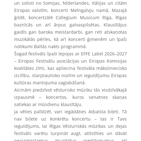
un solisti no Somijas, Nīderlandes, Itālijas un citām
Eiropas valstīm, koncerti Melngalvju namā, Mazajā
ģildē, koncertzālē Collegium Musicum Riga, Rīgas
baznīcās un arī ārpus galvaspilsētas. Klausītājus
gaidīs gan baroka meistardarbi, gan reti atskaņotas
muzikālās pērles, kā arī koncerti ģimenēm un īpaši
notikumi Baltās nakts programmā.
Šogad festivāls īpaši lepojas ar EFFE Label 2026–2027
– Eiropas Festivālu asociācijas un Eiropas Komisijas
kvalitātes zīmi, kas apliecina festivāla māksliniecisko
izcilību, starptautisko nozīmi un ieguldījumu Eiropas
kultūras mantojuma saglabāšanā.
Aicinām piedzīvot vēsturisko mūziku tās visdzīvākajā
izpausmē – koncertos, kuros senatnes skaņas
satiekas ar mūsdienu klausītāju.
Ja vēlies palīdzēt, vari iegādāties Atbalsta biļeti. Tā
nav biļete uz konkrētu koncertu – tas ir Tavs
ieguldījums, lai Rīgas Vēsturiskās mūzikas un dejas
festivāls varētu turpināt augt, attīstīties un dāvāt
neaizmirstamus muzikālus piedzīvojumus arī