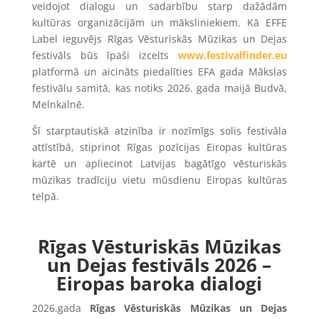
veidojot dialogu un sadarbību starp dažādām
kultūras organizācijām un māksliniekiem. Kā EFFE
Label ieguvējs Rīgas Vēsturiskās Mūzikas un Dejas
festivāls būs īpaši izcelts
www.festivalfinder.eu
platformā un aicināts piedalīties EFA gada Mākslas
festivālu samitā, kas notiks 2026. gada maijā Budvā,
Melnkalnē.
Šī starptautiskā atzinība ir nozīmīgs solis festivāla
attīstībā, stiprinot Rīgas pozīcijas Eiropas kultūras
kartē un apliecinot Latvijas bagātīgo vēsturiskās
mūzikas tradīciju vietu mūsdienu Eiropas kultūras
telpā.
Rīgas Vēsturiskās Mūzikas
un Dejas festivāls 2026 –
Eiropas baroka dialogi
2026.gada
Rīgas Vēsturiskās Mūzikas un Dejas