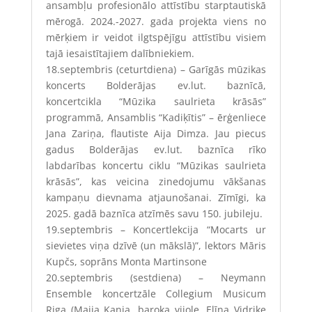
ansambļu profesionālo attīstību starptautiskā
mērogā. 2024.-2027. gada projekta viens no
mērķiem ir veidot ilgtspējīgu attīstību visiem
tajā iesaistītajiem dalībniekiem.
18.septembris (ceturtdiena)
–
Garīgās mūzikas
koncerts Bolderājas ev.lut. baznīcā,
koncertcikla “Mūzika saulrieta krāsās”
programmā, Ansamblis “Kadiķītis” – ērģenliece
Jana Zariņa, flautiste Aija Dimza.
Jau piecus
gadus Bolderājas ev.lut. baznīca rīko
labdarības koncertu ciklu “Mūzikas saulrieta
krāsās”, kas veicina zinedojumu vākšanas
kampaņu dievnama atjaunošanai. Zīmīgi, ka
2025. gadā baznīca atzīmēs savu 150. jubileju.
19.septembris – Koncertlekcija “Mocarts ur
sievietes viņa dzīvē (un mākslā)”, lektors Māris
Kupčs, soprāns Monta Martinsone
20.septembris (sestdiena) – Neymann
Ensemble koncertzāle Collegium Musicum
Riga (Maija Kania, baroka vijole, Elīna Vidriķe