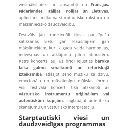
viesmākslinieki un ansambļi no
Francijas,
Nīderlandes, Itālijas, Polijas un Lietuvas
,
apliecinot notikuma starptautisko raksturu un
māksliniecisko daudzveidību.
Festivāls jau tradicionāli kļuvis par īpašu
satikšanās vietu gan klausītājiem, gan
māksliniekiem, kur ik gadu valda harmonijas,
iedvesmas un atklājumu pilna atmosfēra.
Katrs koncerts ļauj uz brīdi iejusties
baroka
laika galmu smalkumā un retoriskajā
izteiksmībā
, atklājot seno mūziku kā dzīvu,
emocionālu un mūsdienīgu mākslas formu.
Visi festivāla koncerti tika atskaņoti
ar
vēsturisko instrumentu oriģināliem vai
autentiskām kopijām
, saglabājot autentisku
skanējumu un vēsturisko interpretāciju.
Starptautiski viesi un
daudzveidīgas programmas