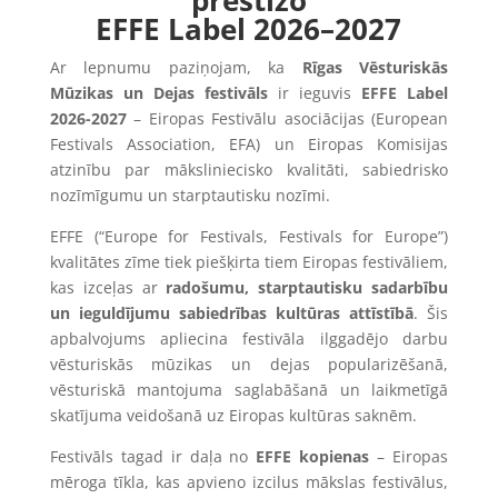
prestižo
EFFE Label 2026–2027
Ar lepnumu paziņojam, ka
Rīgas Vēsturiskās
Mūzikas un Dejas festivāls
ir ieguvis
EFFE Label
2026-2027
– Eiropas Festivālu asociācijas (European
Festivals Association, EFA) un Eiropas Komisijas
atzinību par māksliniecisko kvalitāti, sabiedrisko
nozīmīgumu un starptautisku nozīmi.
EFFE (“Europe for Festivals, Festivals for Europe”)
kvalitātes zīme tiek piešķirta tiem Eiropas festivāliem,
kas izceļas ar
radošumu, starptautisku sadarbību
un ieguldījumu sabiedrības kultūras attīstībā
. Šis
apbalvojums apliecina festivāla ilggadējo darbu
vēsturiskās mūzikas un dejas popularizēšanā,
vēsturiskā mantojuma saglabāšanā un laikmetīgā
skatījuma veidošanā uz Eiropas kultūras saknēm.
Festivāls tagad ir daļa no
EFFE kopienas
– Eiropas
mēroga tīkla, kas apvieno izcilus mākslas festivālus,