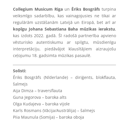
Collegium Musicum Riga
un
Ēriks Bosgrāfs
turpina
veiksmīgo sadarbību, kas vainagojusies ne tikai ar
regulārām uzstāšanām Latvijā un Eiropā, bet arī ar
kopīgu Johana Sebastiana Baha mūzikas ierakstu
,
kas izdots 2022. gadā. Šī radošā partnerība apvieno
vēsturisko autentiskumu ar spilgtu, mūsdienīgu
interpretāciju, piedāvājot klausītājiem aizraujošu
ceļojumu 18. gadsimta mūzikas pasaulē.
Solisti:
Ēriks Bosgrāfs (Nīderlande) – diriģents, blokflauta,
šalmejs
Aija Dimza – traversflauta
Guna Jegorova – baroka alts
Olga Kudajeva – baroka vijole
Karls Rosmans (Vācija/Austrālija) – šalmejs
Piia Maunula (Somija) – baroka oboja