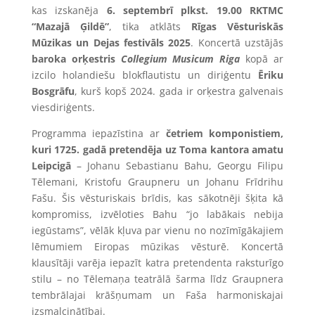
kas izskanēja
6. septembrī plkst. 19.00 RKTMC
“Mazajā Ģildē”
, tika atklāts
Rīgas Vēsturiskās
Mūzikas un Dejas festivāls 2025
. Koncertā uzstājās
baroka orķestris
Collegium Musicum Riga
kopā ar
izcilo holandiešu blokflautistu un diriģentu
Ēriku
Bosgrāfu
, kurš kopš 2024. gada ir orķestra galvenais
viesdiriģents.
Programma iepazīstina ar
četriem komponistiem,
kuri 1725. gadā pretendēja uz Toma kantora amatu
Leipcigā
– Johanu Sebastianu Bahu, Georgu Filipu
Tēlemani, Kristofu Graupneru un Johanu Frīdrihu
Fašu. Šis vēsturiskais brīdis, kas sākotnēji šķita kā
kompromiss, izvēloties Bahu “jo labākais nebija
iegūstams”, vēlāk kļuva par vienu no nozīmīgākajiem
lēmumiem Eiropas mūzikas vēsturē. Koncertā
klausītāji varēja iepazīt katra pretendenta raksturīgo
stilu – no Tēlemaņa teatrālā šarma līdz Graupnera
tembrālajai krāšņumam un Faša harmoniskajai
izsmalcinātībai.