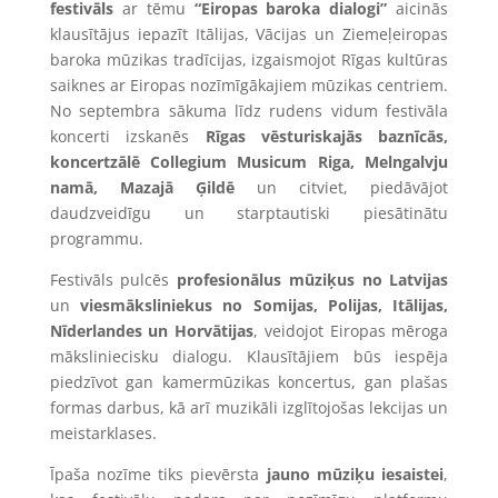
festivāls
ar tēmu
“Eiropas baroka dialogi”
aicinās
klausītājus iepazīt Itālijas, Vācijas un Ziemeļeiropas
baroka mūzikas tradīcijas, izgaismojot Rīgas kultūras
saiknes ar Eiropas nozīmīgākajiem mūzikas centriem.
No septembra sākuma līdz rudens vidum festivāla
koncerti izskanēs
Rīgas vēsturiskajās baznīcās,
koncertzālē Collegium Musicum Riga, Melngalvju
namā, Mazajā Ģildē
un citviet, piedāvājot
daudzveidīgu un starptautiski piesātinātu
programmu.
Festivāls pulcēs
profesionālus mūziķus no Latvijas
un
viesmāksliniekus no Somijas, Polijas, Itālijas,
Nīderlandes un Horvātijas
, veidojot Eiropas mēroga
māksliniecisku dialogu. Klausītājiem būs iespēja
piedzīvot gan kamermūzikas koncertus, gan plašas
formas darbus, kā arī muzikāli izglītojošas lekcijas un
meistarklases.
Īpaša nozīme tiks pievērsta
jauno mūziķu iesaistei
,