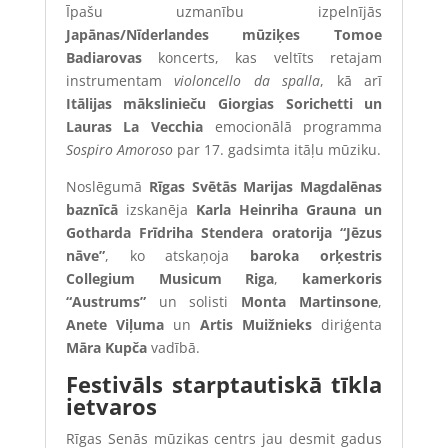
Īpašu uzmanību izpelnījās
Japānas/Nīderlandes mūziķes Tomoe
Badiarovas
koncerts, kas veltīts retajam
instrumentam
violoncello da spalla
, kā arī
Itālijas mākslinieču Giorgias Sorichetti un
Lauras La Vecchia
emocionālā programma
Sospiro Amoroso
par 17. gadsimta itāļu mūziku.
Noslēgumā
Rīgas Svētās Marijas Magdalēnas
baznīcā
izskanēja
Karla Heinriha Grauna un
Gotharda Frīdriha Stendera oratorija “Jēzus
nāve”
, ko atskaņoja
baroka orķestris
Collegium Musicum Riga
,
kamerkoris
“Austrums”
un solisti
Monta Martinsone
,
Anete Viļuma
un
Artis Muižnieks
diriģenta
Māra Kupča
vadībā.
Festivāls starptautiskā tīkla
ietvaros
Rīgas Senās mūzikas centrs jau desmit gadus