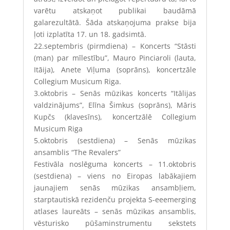
varētu atskaņot publikai baudāmā
galarezultātā. Šāda atskaņojuma prakse bija
ļoti izplatīta 17. un 18. gadsimtā.
22.septembris (pirmdiena)
–
Koncerts “Stāsti
(man) par mīlestību”, Mauro Pinciaroli (lauta,
Itāija), Anete Viļuma (soprāns)
, koncertzāle
Collegium Musicum Riga.
3.oktobris – Senās mūzikas koncerts “Itālijas
valdzinājums”, Elīna Šimkus (soprāns), Māris
Kupčs (klavesīns), koncertzālē Collegium
Musicum Riga
5.oktobris (sestdiena) – Senās mūzikas
ansamblis “The Revalers”
Festivāla noslēguma koncerts – 11.oktobris
(sestdiena) – viens no Eiropas labākajiem
jaunajiem senās mūzikas ansambļiem,
starptautiskā rezidenču projekta S-eeemerging
atlases laureāts – senās mūzikas ansamblis,
vēsturisko pūšaminstrumentu sekstets