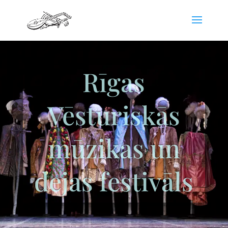
Rīgas
Vēsturiskās
mūzikas un
dejas festivāls