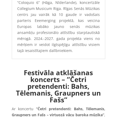
“Coloquio 6” (Hāga, Nīderlande), koncertzāle
Collegium Musicum Riga. Rīgas Senās Mūzikas
centrs jau vairāk kā 10 gaude ir vadošais
parteris Eeemerging projektā, kas veicina
Europas labāko jauno senās mūzikas
ansambļu profesionālo attīstību starptautiskā
mērogā. 2024.-2027. gada projekta viens no
mērķiem ir veidot ilgtspējīgu attīstību visiem
tajā iesaistītajiem dalībniekiem.
Festivāla atklāšanas
koncerts – “Četri
pretendenti: Bahs,
Tēlemanis, Graupners un
Fašs”
Ar koncertu
“Četri pretendenti: Bahs, Tēlemanis,
Graupners un Fašs – virtuozā vācu baroka mūzika”
,