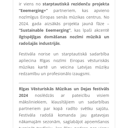
ir viens no
starptautiskā rezidenču projekta
“Eeemerging+”
partneriem, kas apvieno
nozīmīgus Eiropas senās mūzikas centrus. No
2024. gada aizsākās projekta jaunā fāze –
“Sustainable Eeemerging”
, kas īpaši akcentē
ilgtspējīgas domāšanas nozīmi mūzikā un
radošajās industrijās
.
Festivāla norise un starptautiskā sadarbība
apliecina Rīgas nozīmi Eiropas vēsturiskās
mūzikas kartē un veicina Latvijas mūziķu
redzamību un profesionālo izaugsmi.
Rīgas Vēsturiskās Mūzikas un Dejas festivāls
2024
noslēdzās ar pateicību visiem
māksliniekiem, klausītājiem un sadarbības
partneriem par kopā radīto svētku sajūtu.
Festivāla radošā komanda jau gatavojas
nākamajām sezonām, saglabājot apņemšanos