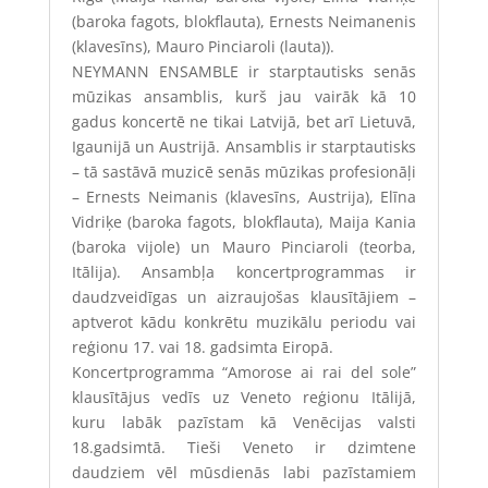
(baroka fagots, blokflauta), Ernests Neimanenis
(klavesīns), Mauro Pinciaroli (lauta)).
NEYMANN ENSAMBLE
ir starptautisks senās
mūzikas ansamblis, kurš jau vairāk kā 10
gadus koncertē ne tikai Latvijā, bet arī Lietuvā,
Igaunijā un Austrijā. Ansamblis ir starptautisks
– tā sastāvā muzicē senās mūzikas profesionāļi
– Ernests Neimanis (klavesīns, Austrija), Elīna
Vidriķe (baroka fagots, blokflauta), Maija Kania
(baroka vijole) un Mauro Pinciaroli (teorba,
Itālija). Ansambļa koncertprogrammas ir
daudzveidīgas un aizraujošas klausītājiem –
aptverot kādu konkrētu muzikālu periodu vai
reģionu 17. vai 18. gadsimta Eiropā.
Koncertprogramma “
Amorose ai rai del sole
”
klausītājus vedīs uz Veneto reģionu Itālijā,
kuru labāk pazīstam kā Venēcijas valsti
18.gadsimtā. Tieši Veneto ir dzimtene
daudziem vēl mūsdienās labi pazīstamiem