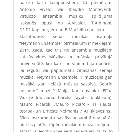
baroka laika komponistiem, kā piemēram,
Antonio Vivaldi vai Klaudio Monteverdi.
Virtuozo ansambļa mūziķu izpildījumā
izskanēs opusi no A.Vivaldi, T.Albinoni,
Dž.Dž.Kapsbergera un B.Marčello opusiem.
Starptautiskā senās mūzikas asambļa
“Neymann Ensemble” pirmsākumi ir meklējami
2014. gadā, kad trīs no ansambļa mūziķiem
satikās Vīnes Mūzikas un mākslas privātajā
universitātē, kur katrs no viņiem bija nonācis,
lai iegūtu vai papildinātu zināšanas senajā
mūzikā. Neymann Ensemble ir muzicējis gan
mazākā, gan lielākā mūziķu sastāvā. Šobrīd
ansamblī muzicē
Maija Kania (vijole), Elīna
Vidriķe (dulčiana, baroka fagots, blokflauta),
Mauro Pičaroli /
Mauro Piciaroli
/ IT (lauta,
teorba) un Ernests Neimanis / AT (klavesīns)
.
Šāds instrumentu sastāvs ansamblī nav pārāk
bieži izplatīts, tāpēc mūziķiem ir izaicinājums
atrast, izveidot un pielāgot repertuāru tā, lai to