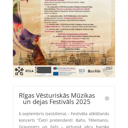
Rīgas Vēsturiskās Mūzikas
un dejas Festivāls 2025
6.septembris
(sestdiena)
– Festivāla atklāšanās
koncerts
“Četri pretendenti: Bahs, Tēlemanis,
Graupners un Fašs – virtuosā vācu baroka