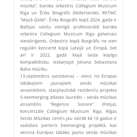
mūzika”, baroka orķestris Collegium Musicum
Riga un Ēriks Bosgrāfs (Nīderlande)
, RKTMC
“Mazā Ģilde”. Ēriks Bosgrāfs kopš 2024. gada ir
Baltijas valstu vienīgā profesionālā baroka
orķestra
Collegium Musicum Riga
galvenais
viesdiriģents. Orķestris kopā Bosgrāfu ne vien
regulāri koncertē kopā Latvijā un Eiropā, bet
arī ir 2022. gadā klajā laida kopīgo
kompaktdisku, ieskaņojot Johana Sebastiana
Baha mūziku.
13.septembris (sestdiena)
– viens no Eiropas
labākajiem jaunajiem senās mūzikas
ansambļiem, starptautiskā rezidenču projekta
S-eeemerging atlases laureāts –
senās mūzikas
ansamblis “Regence Sonore” (Polija)
,
koncertzāle Collegium Musicum Riga. Rīgas
Senās Mūzikas centrs jau vairāk kā 10 gadus ir
vadošais parteris Eeemerging projektā, kas
veicina Europas labāko jauno senās mūzikas