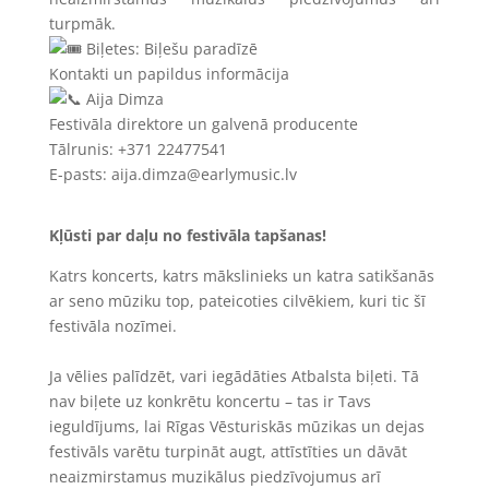
turpmāk.
Biļetes: Biļešu paradīzē
Kontakti un papildus informācija
Aija Dimza
Festivāla direktore un galvenā producente
Tālrunis: +371 22477541
E-pasts: aija.dimza@earlymusic.lv
Kļūsti par daļu no festivāla tapšanas!
Katrs koncerts, katrs mākslinieks un katra satikšanās
ar seno mūziku top, pateicoties cilvēkiem, kuri tic šī
festivāla nozīmei.
Ja vēlies palīdzēt, vari iegādāties Atbalsta biļeti. Tā
nav biļete uz konkrētu koncertu – tas ir Tavs
ieguldījums, lai Rīgas Vēsturiskās mūzikas un dejas
festivāls varētu turpināt augt, attīstīties un dāvāt
neaizmirstamus muzikālus piedzīvojumus arī