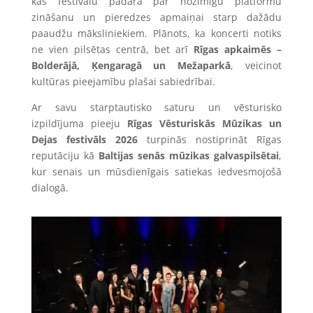
kas festivālu padara par nozīmīgu platformu
zināšanu un pieredzes apmaiņai starp dažādu
paaudžu māksliniekiem. Plānots, ka koncerti notiks
ne vien pilsētas centrā, bet arī
Rīgas apkaimēs –
Bolderājā, Ķengaragā un Mežaparkā
, veicinot
kultūras pieejamību plašai sabiedrībai.
Ar savu starptautisko saturu un vēsturisko
izpildījuma pieeju
Rīgas Vēsturiskās Mūzikas un
Dejas festivāls 2026
turpinās nostiprināt Rīgas
reputāciju kā
Baltijas senās mūzikas galvaspilsētai
,
kur senais un mūsdienīgais satiekas iedvesmojošā
dialogā.