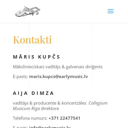
Kontakti
MĀRIS KUPČS
Mākslinieciskais vadītājs & galvenais diriğents
E-pasts:
maris.kupcs@earlymusic.lv
AIJA DIMZA
vadītāja & producente & koncertzāles
Collegium
Musicum Riga
direktore
Telefona numurs:
+371 22477541
E-pasts:
info@earlymusic.lv